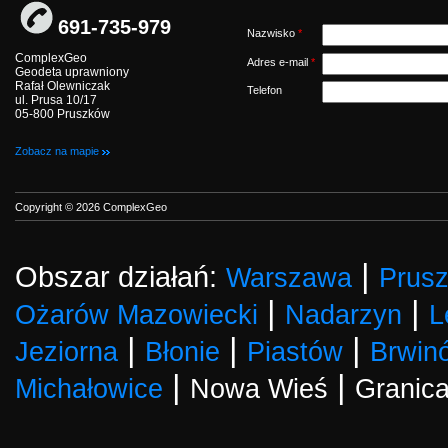
691-735-979
Nazwisko
*
ComplexGeo
Adres e-mail
*
Geodeta uprawniony
Rafał Olewniczak
Telefon
ul. Prusa 10/17
05-800 Pruszków
Zobacz na mapie
Copyright © 2026 ComplexGeo
|
Obszar działań:
Warszawa
Prus
|
|
Ożarów Mazowiecki
Nadarzyn
L
|
|
|
Jeziorna
Błonie
Piastów
Brwin
|
|
Michałowice
Nowa Wieś
Granic