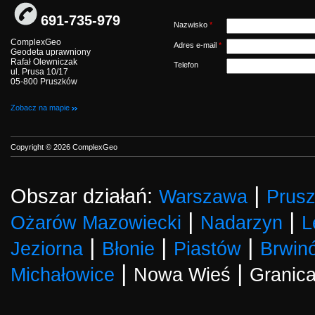
691-735-979
Nazwisko
*
ComplexGeo
Adres e-mail
*
Geodeta uprawniony
Rafał Olewniczak
Telefon
ul. Prusa 10/17
05-800 Pruszków
Zobacz na mapie
Copyright © 2026 ComplexGeo
|
Obszar działań:
Warszawa
Prus
|
|
Ożarów Mazowiecki
Nadarzyn
L
|
|
|
Jeziorna
Błonie
Piastów
Brwin
|
|
Michałowice
Nowa Wieś
Granic