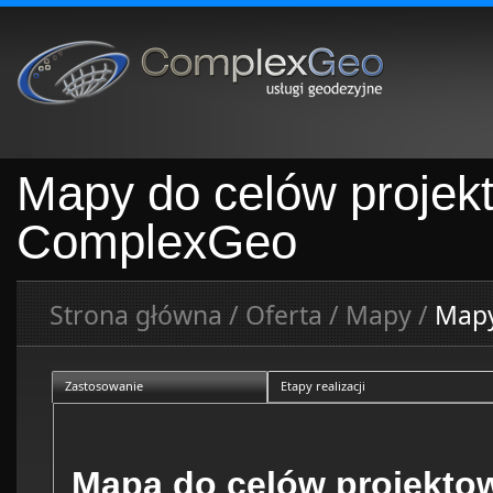
Mapy do celów projek
ComplexGeo
Strona główna
/
Oferta
/
Mapy
/
Mapy
Zastosowanie
Etapy realizacji
Mapa do celów projekto